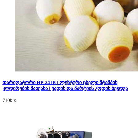
თარიღატორი HP-241B | ლენტური ცხელი შტამპის
კოდირების მანქანა | ვადის და პარტიის კოდის ბეჭდვა
710
b
x