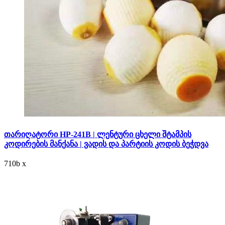
თარიღატორი HP-241B | ლენტური ცხელი შტამპის
კოდირების მანქანა | ვადის და პარტიის კოდის ბეჭდვა
710
b
x