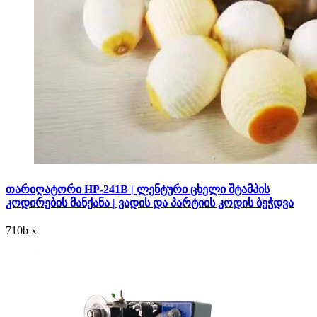
თარიღატორი HP-241B | ლენტური ცხელი შტამპის
კოდირების მანქანა | ვადის და პარტიის კოდის ბეჭდვა
710
b
x