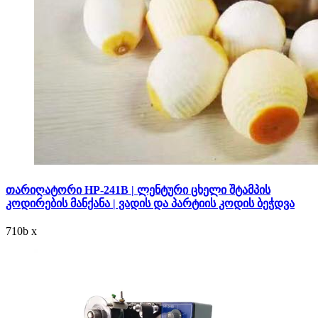
თარიღატორი HP-241B | ლენტური ცხელი შტამპის
კოდირების მანქანა | ვადის და პარტიის კოდის ბეჭდვა
710
b
x