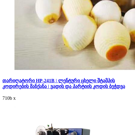
თარიღატორი HP-241B | ლენტური ცხელი შტამპის
კოდირების მანქანა | ვადის და პარტიის კოდის ბეჭდვა
710
b
x