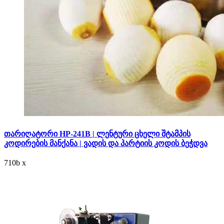
თარიღატორი HP-241B | ლენტური ცხელი შტამპის
კოდირების მანქანა | ვადის და პარტიის კოდის ბეჭდვა
710
b
x